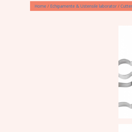
Home
/
Echipamente & Ustensile laborator
/
Cutte