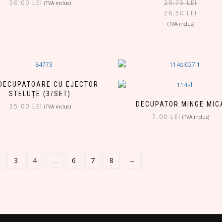
50.00
LEI
29.75
LEI
(TVA inclus)
26.50
LEI
(TVA inclus)
DECUPATOARE CU EJECTOR
STELUȚE (3/SET)
DECUPATOR MINGE MIC
35.00
LEI
(TVA inclus)
7.00
LEI
(TVA inclus)
3
4
…
6
7
8
→