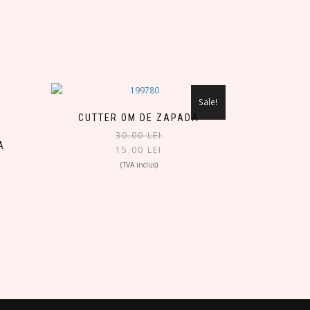
Sale!
CUTTER OM DE ZAPADA
30.00
LEI
A
15.00
LEI
(TVA inclus)