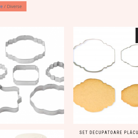
re
/ Diverse
SET DECUPATOARE PLĂC