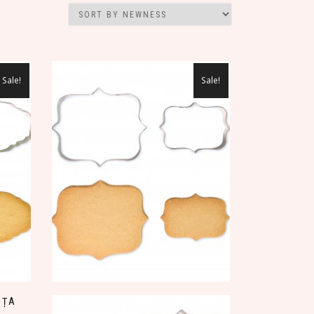
Sale!
Sale!
UȚA