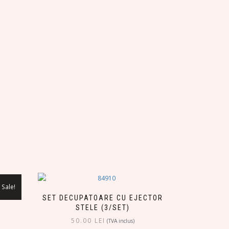
Sale!
SET DECUPATOARE CU EJECTOR
STELE (3/SET)
50.00
LEI
(TVA inclus)